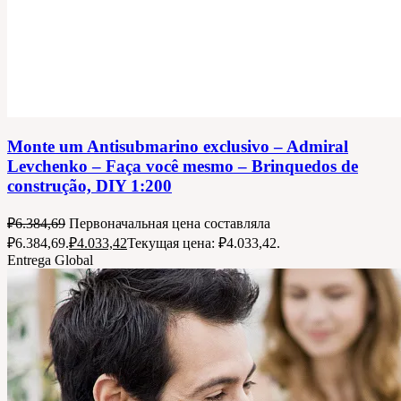
Monte um Antisubmarino exclusivo – Admiral
Levchenko – Faça você mesmo – Brinquedos de
construção, DIY 1:200
₽
6.384,69
Первоначальная цена составляла
₽6.384,69.
₽
4.033,42
Текущая цена: ₽4.033,42.
Entrega Global