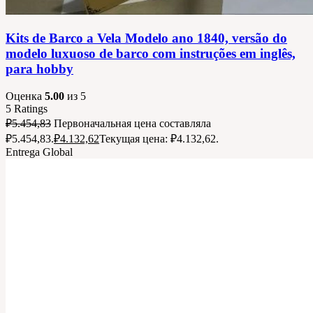
Kits de Barco a Vela Modelo ano 1840, versão do
modelo luxuoso de barco com instruções em inglês,
para hobby
Оценка
5.00
из 5
5
Ratings
₽
5.454,83
Первоначальная цена составляла
₽5.454,83.
₽
4.132,62
Текущая цена: ₽4.132,62.
Entrega Global