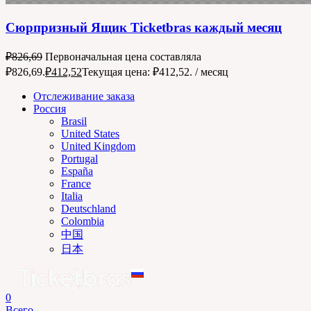
Сюрпризный Ящик Ticketbras каждый месяц
₽
826,69
Первоначальная цена составляла
₽826,69.
₽
412,52
Текущая цена: ₽412,52.
/ месяц
Отслеживание заказа
Россия
Brasil
United States
United Kingdom
Portugal
España
France
Italia
Deutschland
Colombia
中国
日本
0
Всего